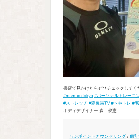
書店で見かけたらぜひチェックしてく
#msmboxtokyo
#パーソナルトレーニ
#ストレッチ
#森俊憲TV
#へやトレ
#
ボディデザイナー 森 俊憲
ワンポイントカウンセリング
/
個別