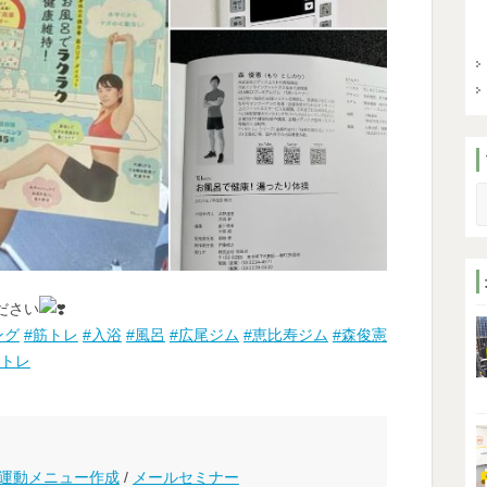
S
ださい
ング
#筋トレ
#入浴
#風呂
#広尾ジム
#恵比寿ジム
#森俊憲
宅トレ
運動メニュー作成
/
メールセミナー