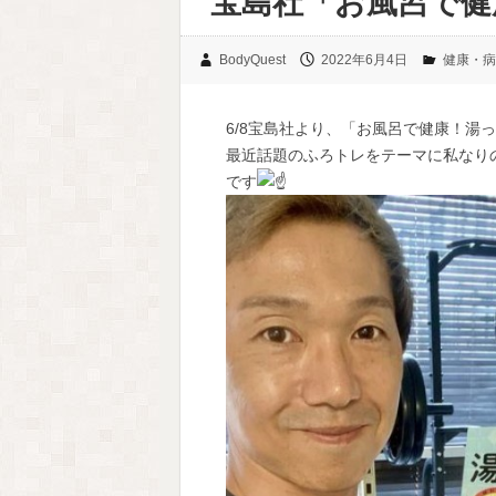
宝島社「お風呂で健
BodyQuest
2022年6月4日
健康・病
6/8宝島社より、「お風呂で健康！湯
最近話題の
ふろトレをテーマに私なり
です