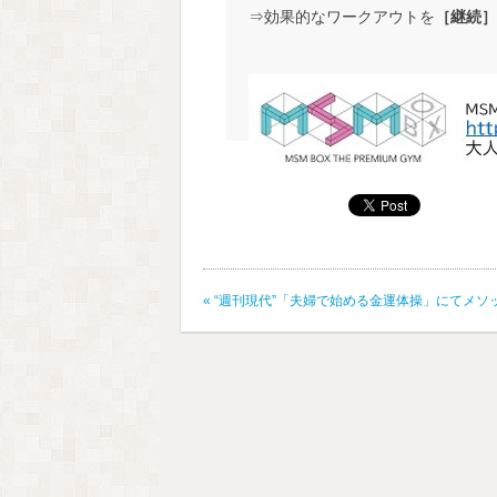
⇒効果的なワークアウトを
［継続］
«
“週刊現代”「夫婦で始める金運体操」にてメソ