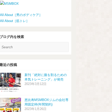
All About［男のボディケア］
All About［筋トレ］
ブログ内を検索
earch
最近の投稿
新刊「絶対に腹を割るための
本気トレーニング」が発売
2023年3月12日
恵比寿MSMBOXジムの会社専
用固定枠(年間契約)
2023年1月26日