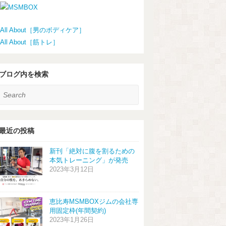
All About［男のボディケア］
All About［筋トレ］
ブログ内を検索
earch
最近の投稿
新刊「絶対に腹を割るための
本気トレーニング」が発売
2023年3月12日
恵比寿MSMBOXジムの会社専
用固定枠(年間契約)
2023年1月26日