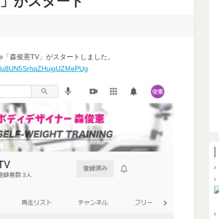
TV」がスタート
ube「森俊憲TV」がスタートしました。
UCHu8UN5SrhqZHujgUZMePUg