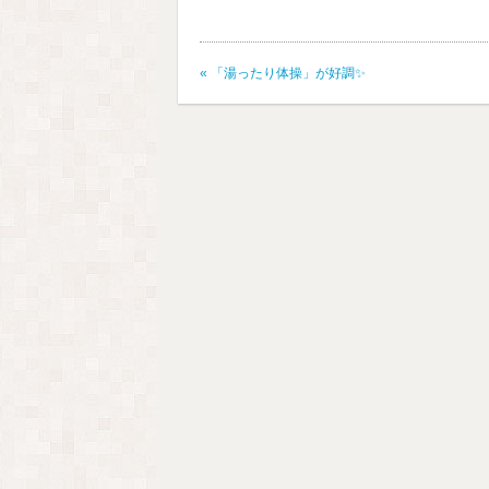
«
「湯ったり体操」が好調✨