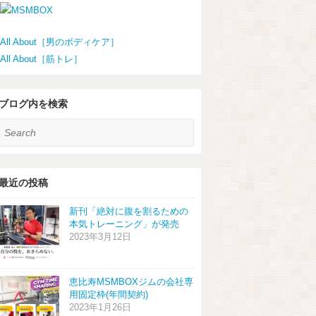
All About［男のボディケア］
All About［筋トレ］
ブログ内を検索
earch
最近の投稿
新刊「絶対に腹を割るための
本気トレーニング」が発売
2023年3月12日
恵比寿MSMBOXジムの会社専
用固定枠(年間契約)
2023年1月26日