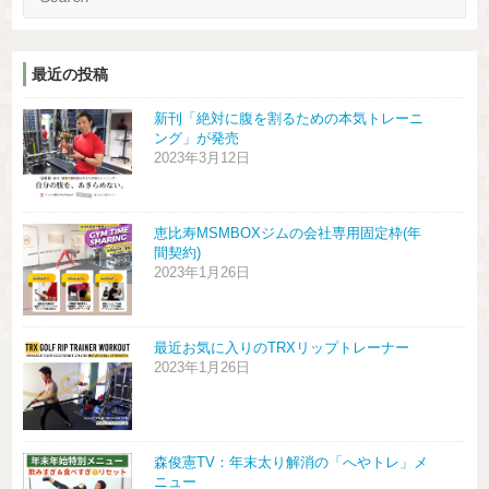
最近の投稿
新刊「絶対に腹を割るための本気トレーニ
ング」が発売
2023年3月12日
恵比寿MSMBOXジムの会社専用固定枠(年
間契約)
2023年1月26日
最近お気に入りのTRXリップトレーナー
2023年1月26日
森俊憲TV：年末太り解消の「へやトレ」メ
ニュー