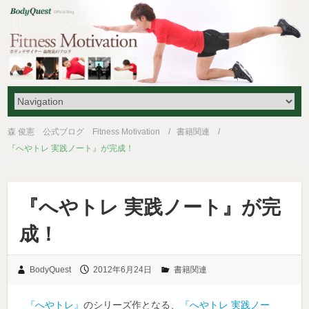
森 俊憲 公式ブログ Fitness Motivation
書籍関連
『へやトレ 実践ノート』が完成！
『へやトレ 実践ノート』が完
成！
BodyQuest
2012年6月24日
書籍関連
『へやトレ』
のシリーズ作となる、
『へやトレ 実践ノー