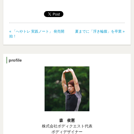
«
「へやトレ 実践ノート」 発売開
夏までに「浮き輪腹」を卒業
»
始！
profile
森 俊憲
株式会社ボディクエスト代表
ボディデザイナー