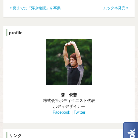
«
夏までに「浮き輪腹」を卒業
ムック本発売
»
profile
森 俊憲
株式会社ボディクエスト代表
ボディデザイナー
Facebook
|
Twitter
リンク