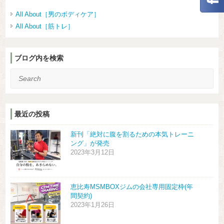
All About［男のボディケア］
All About［筋トレ］
ブログ内を検索
Search
最近の投稿
新刊「絶対に腹を割るための本気トレーニ
ング」が発売
2023年3月12日
恵比寿MSMBOXジムの会社専用固定枠(年
間契約)
2023年1月26日