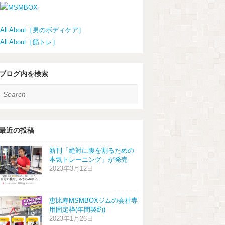
All About［男のボディケア］
All About［筋トレ］
ブログ内を検索
earch
最近の投稿
新刊「絶対に腹を割るための
本気トレーニング」が発売
2023年3月12日
恵比寿MSMBOXジムの会社専
用固定枠(年間契約)
2023年1月26日