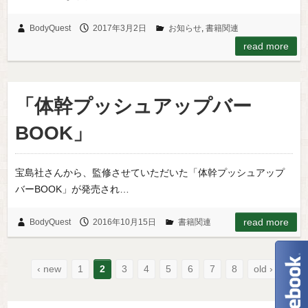
BodyQuest
2017年3月2日
お知らせ
,
書籍関連
read more
「体幹プッシュアップバー
BOOK」
宝島社さんから、監修させていただいた「体幹プッシュアップ
バーBOOK」が発売され…
read more
BodyQuest
2016年10月15日
書籍関連
‹ new
1
2
3
4
5
6
7
8
old ›