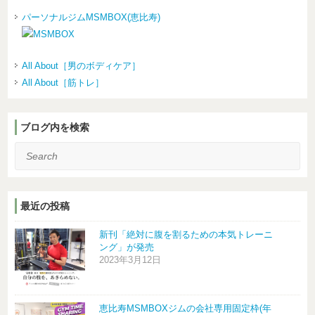
パーソナルジムMSMBOX(恵比寿)
All About［男のボディケア］
All About［筋トレ］
ブログ内を検索
Search
最近の投稿
新刊「絶対に腹を割るための本気トレーニ
ング」が発売
2023年3月12日
恵比寿MSMBOXジムの会社専用固定枠(年