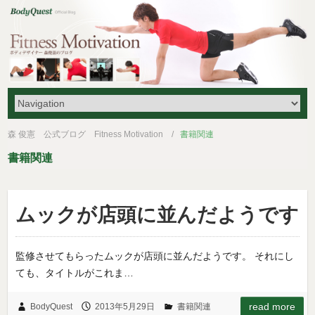
森 俊憲 公式ブログ Fitness Motivation
書籍関連
書籍関連
ムックが店頭に並んだようです
監修させてもらったムックが店頭に並んだようです。 それにし
ても、タイトルがこれま…
read more
BodyQuest
2013年5月29日
書籍関連