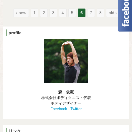
‹ new
1
2
3
4
5
6
7
8
old ›
profile
森 俊憲
株式会社ボディクエスト代表
ボディデザイナー
Facebook
|
Twitter
リンク