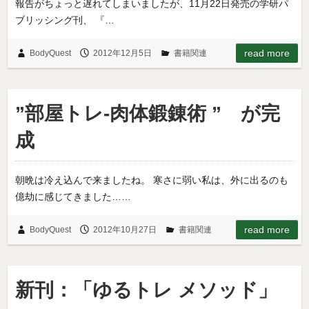
報告がちょっと遅れてしまいましたが、11月22日発売の学研パ
ブリッシング刊、 『…
read more
BodyQuest
2012年12月5日
書籍関連
”部屋トレ-肉体鍛錬術 ” が完
成
朝晩は冷え込んで来ましたね。 寒さに弱い私は、外に出るのも
億劫に感じてきました……
read more
BodyQuest
2012年10月27日
書籍関連
新刊：「ゆるトレ メソッド」