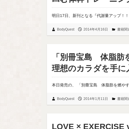
明日17日、新刊となる『代謝量アップ！！
BodyQuest
2014年4月16日
書籍関
「別冊宝島 体脂肪
理想のカラダを手に
本日発売の、 「別冊宝島 体脂肪を燃や
BodyQuest
2014年1月11日
書籍関
LOVE × EXERCISE vo