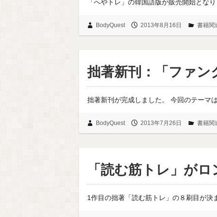
「へやトレ」の韓国語版が販売開始となりまし
BodyQuest
2013年8月16日
書籍関
拙著新刊：「ファン
拙著新刊が完成しました。 今回のテーマ
BodyQuest
2013年7月26日
書籍関
「読む筋トレ」がロ
1作目の拙著「読む筋トレ」の８刷目が決