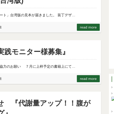
台湾版)
ート」台湾版の見本が届きました。 装丁デザ…
read more
連
実践モニター様募集』
協力のお願い ７月に上梓予定の書籍上にて…
read more
連
せ 『代謝量アップ！！腹が
グ』