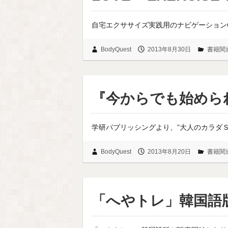
自宅エクササイズ実践用のナビゲーションCD「L
BodyQuest
2013年8月30日
書籍関
『今からでも始めら
学研パブリッシングより、”大人のカラダＳ
BodyQuest
2013年8月20日
書籍関
「へやトレ」韓国語