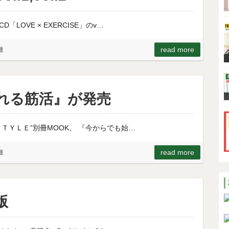
OVE × EXERCISE」のv…
read more
連
れる筋活』が発売
ＴＹＬＥ”別冊MOOK、 『今からでも始…
read more
連
版