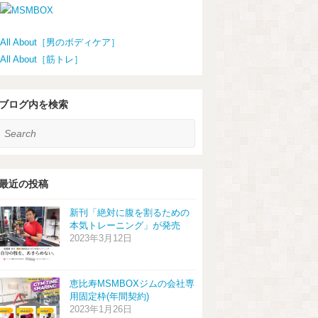
All About［男のボディケア］
All About［筋トレ］
ブログ内を検索
earch
最近の投稿
新刊「絶対に腹を割るための
本気トレーニング」が発売
2023年3月12日
恵比寿MSMBOXジムの会社専
用固定枠(年間契約)
2023年1月26日