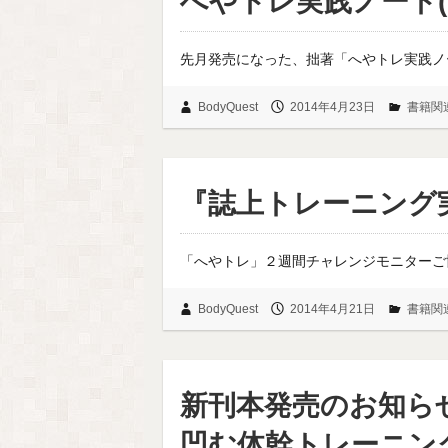
へやトレ実践ノート(
先月発売になった、拙著「へやトレ実践ノ
BodyQuest
2014年4月23日
書籍関
『誌上トレーニング
「へやトレ」２週間チャレンジモニターご
BodyQuest
2014年4月21日
書籍関
新刊本発売のお知ら
凹む体幹トレーニン