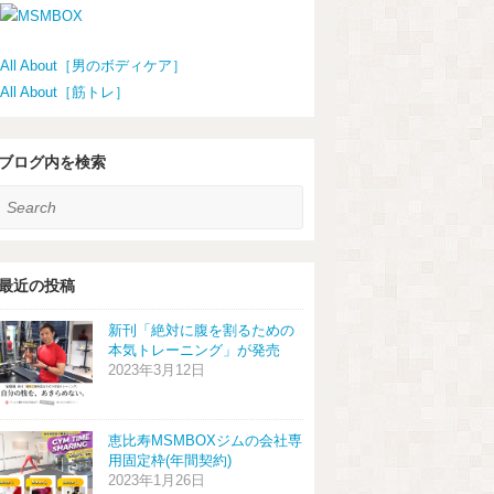
All About［男のボディケア］
All About［筋トレ］
ブログ内を検索
earch
最近の投稿
新刊「絶対に腹を割るための
本気トレーニング」が発売
2023年3月12日
恵比寿MSMBOXジムの会社専
用固定枠(年間契約)
2023年1月26日