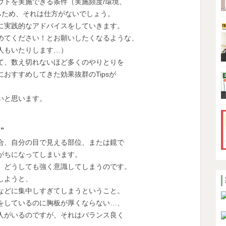
トを実施できる条件（実施頻度/環境、
るため、それは仕方がないでしょう。
実践的なアドバイスをしていきます。
てください！とお願いしたくなるような、
もいたりします…）
、数え切れないほど多くのやりとりを
すすめしてきた効果抜群のTipsが
いと思います。
】
”
、自分の目で見える部位、または鏡で
ちになってしまいます。
どうしても強く意識してしまうのです。
しようと、
どに集中しすぎてしまうということ。
しているのに胸板が厚くならない…、
がいるのですが、それはバランス良く