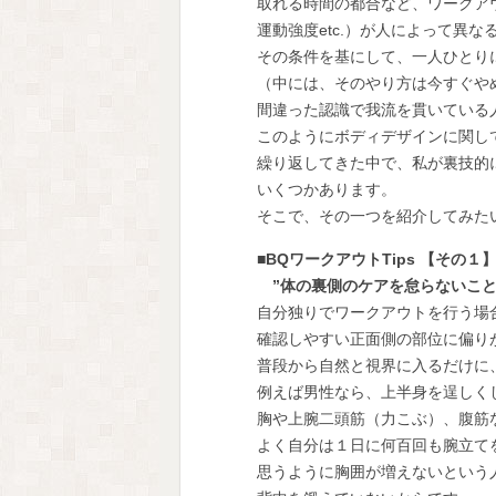
取れる時間の都合など、ワークアウ
運動強度etc.）が人によって異な
その条件を基にして、一人ひとりに
（中には、そのやり方は今すぐやめ
間違った認識で我流を貫いている人
このようにボディデザインに関して
繰り返してきた中で、私が裏技的にお
いくつかあります。
そこで、その一つを紹介してみた
■BQワークアウトTips 【その１
”体の裏側のケアを怠らないこと
自分独りでワークアウトを行う場合
確認しやすい正面側の部位に偏りが
普段から自然と視界に入るだけに、
例えば男性なら、上半身を逞しく
胸や上腕二頭筋（力こぶ）、腹筋な
よく自分は１日に何百回も腕立てを
思うように胸囲が増えないという人