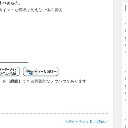
すべきもの。
イントも普段は見えない体の裏側
——————-
を
［継続］
できる実践的なノウハウがあります
今日のヒラメキ DairyTips
»