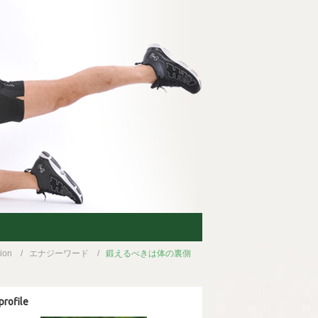
ion
エナジーワード
鍛えるべきは体の裏側
profile