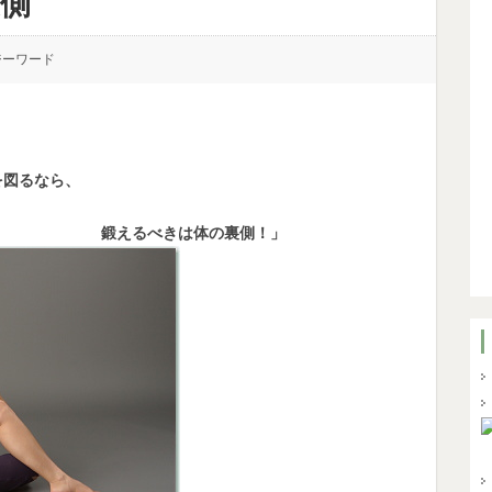
側
ジーワード
を図るなら、
は体の裏側！」