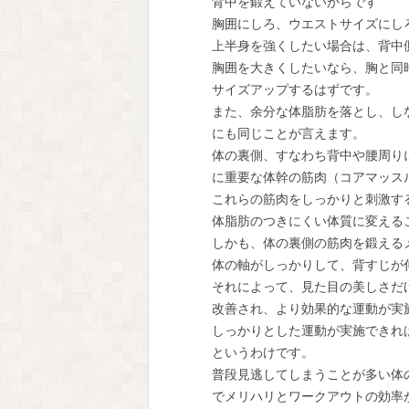
背中を鍛えていないからです
胸囲にしろ、ウエストサイズにしろ
上半身を強くしたい場合は、背中側
胸囲を大きくしたいなら、胸と同時
サイズアップするはずです。
また、余分な体脂肪を落とし、しな
にも同じことが言えます。
体の裏側、すなわち背中や腰周りに
に重要な体幹の筋肉（コアマッスル
これらの筋肉をしっかりと刺激する
体脂肪のつきにくい体質に変えるこ
しかも、体の裏側の筋肉を鍛えるメ
体の軸がしっかりして、背すじが伸
それによって、見た目の美しさだけ
改善され、より効果的な運動が実施
しっかりとした運動が実施できれば
というわけです。
普段見逃してしまうことが多い体の
でメリハリとワークアウトの効率が