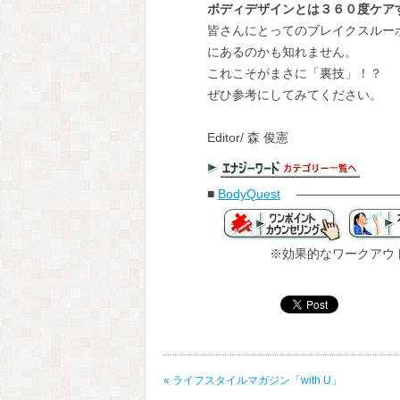
ボディデザインとは３６０度ケア
皆さんにとってのブレイクスルーポ
にあるのかも知れません。
これこそがまさに「裏技」！？
ぜひ参考にしてみてください。
Editor/ 森 俊憲
■
BodyQuest
—————————
※効果的なワークアウト
«
ライフスタイルマガジン「with U」