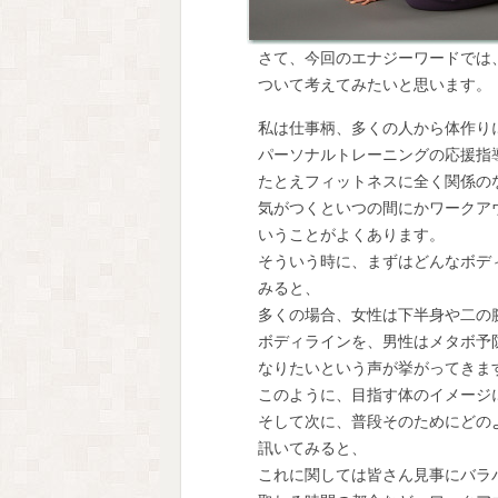
さて、今回のエナジーワードでは、
ついて考えてみたいと思います。
私は仕事柄、多くの人から体作りに
パーソナルトレーニングの応援指導
たとえフィットネスに全く関係のな
気がつくといつの間にかワークアウ
いうことがよくあります。
そういう時に、まずはどんなボディ
みると、
多くの場合、女性は下半身や二の腕
ボディラインを、男性はメタボ予防
なりたいという声が挙がってきま
このように、目指す体のイメージに
そして次に、普段そのためにどのよ
訊いてみると、
これに関しては皆さん見事にバラ