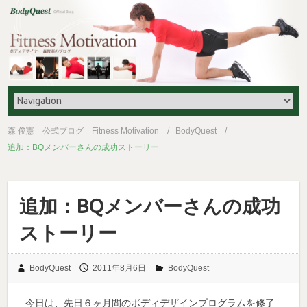
森 俊憲 公式ブログ Fitness Motivation
BodyQuest
追加：BQメンバーさんの成功ストーリー
追加：BQメンバーさんの成功
ストーリー
BodyQuest
2011年8月6日
BodyQuest
今日は、先日６ヶ月間のボディデザインプログラムを修了