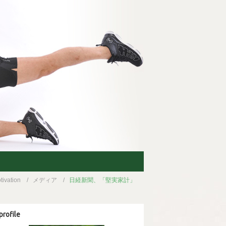
vation
メディア
日経新聞、「堅実家計」
profile