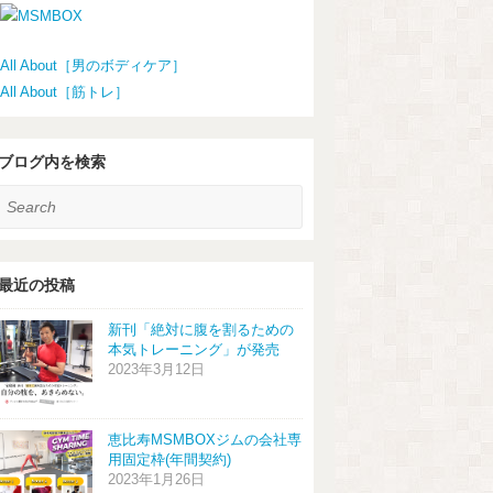
All About［男のボディケア］
All About［筋トレ］
ブログ内を検索
earch
最近の投稿
新刊「絶対に腹を割るための
本気トレーニング」が発売
2023年3月12日
恵比寿MSMBOXジムの会社専
用固定枠(年間契約)
2023年1月26日