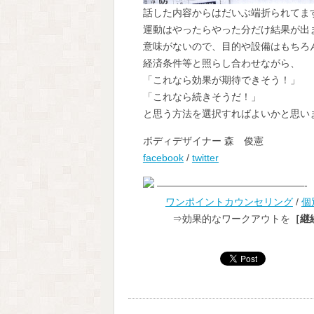
話した内容からはだいぶ端折られてま
運動はやったらやった分だけ結果が出
意味がないので、目的や設備はもちろ
経済条件等と照らし合わせながら、
「これなら効果が期待できそう！」
「これなら続きそうだ！」
と思う方法を選択すればよいかと思い
ボディデザイナー 森 俊憲
facebook
/
twitter
———————————————-
ワンポイントカウンセリング
/
個
⇒効果的なワークアウトを
［継