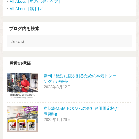
All About［男のボディケア］
All About［筋トレ］
ブログ内を検索
Search
最近の投稿
新刊「絶対に腹を割るための本気トレーニ
ング」が発売
2023年3月12日
恵比寿MSMBOXジムの会社専用固定枠(年
間契約)
2023年1月26日