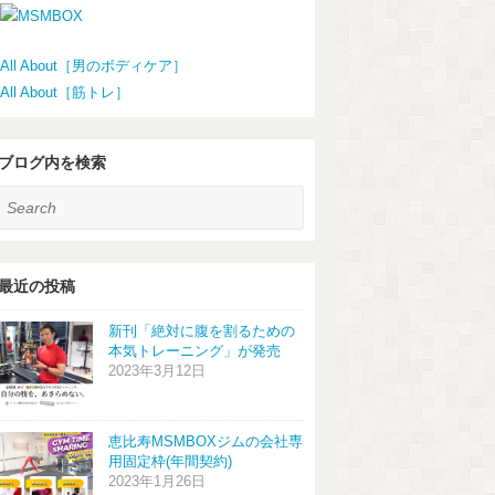
All About［男のボディケア］
All About［筋トレ］
ブログ内を検索
earch
最近の投稿
新刊「絶対に腹を割るための
本気トレーニング」が発売
2023年3月12日
恵比寿MSMBOXジムの会社専
用固定枠(年間契約)
2023年1月26日