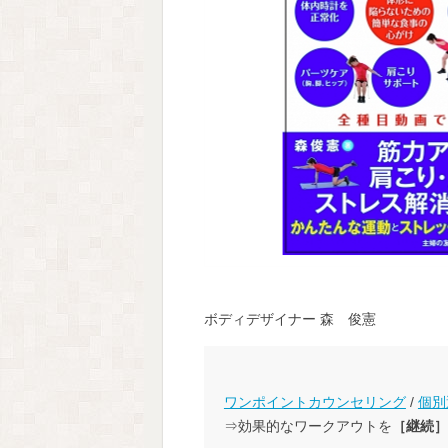
ボディデザイナー 森 俊憲
ワンポイントカウンセリング
/
個別
⇒効果的なワークアウトを
［継続］