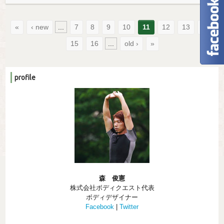
«
‹ new
...
7
8
9
10
11
12
13
14
15
16
...
old ›
»
profile
森 俊憲
株式会社ボディクエスト代表
ボディデザイナー
Facebook
|
Twitter