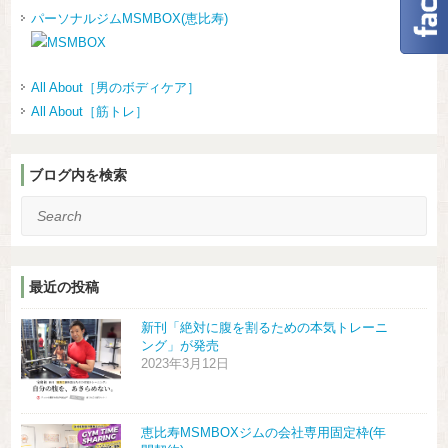
パーソナルジムMSMBOX(恵比寿)
All About［男のボディケア］
All About［筋トレ］
ブログ内を検索
Search
最近の投稿
新刊「絶対に腹を割るための本気トレーニ
ング」が発売
2023年3月12日
恵比寿MSMBOXジムの会社専用固定枠(年