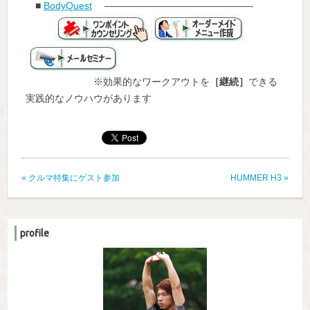
■
BodyQuest
———————————————-
※効果的なワークアウトを
［継続］
できる
実践的なノウハウがあります
«
クルマ特集にゲスト参加
HUMMER H3
»
profile