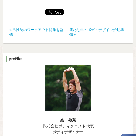
«
男性誌のワークアウト特集を監
新たな年のボディデザイン始動準
修
備
»
profile
森 俊憲
株式会社ボディクエスト代表
ボディデザイナー