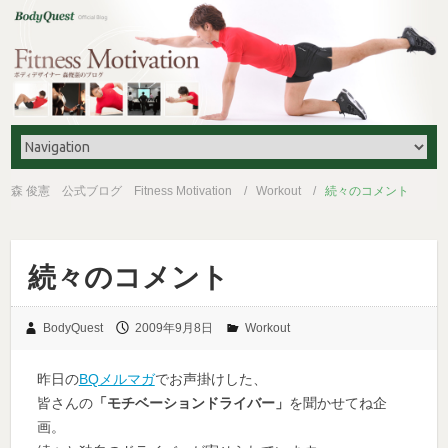
森 俊憲 公式ブログ Fitness Motivation
Workout
続々のコメント
続々のコメント
BodyQuest
2009年9月8日
Workout
昨日の
BQメルマガ
でお声掛けした、
皆さんの
「モチベーションドライバー」
を聞かせてね企
画。