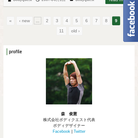
«
‹ new
...
2
3
4
5
6
7
8
9
10
11
old ›
profile
森 俊憲
株式会社ボディクエスト代表
ボディデザイナー
Facebook
|
Twitter