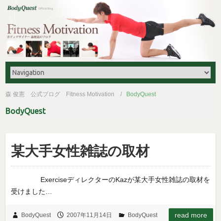
森 俊憲 公式ブログ Fitness Motivation
BodyQuest
BodyQuest
某大手女性雑誌の取材
ExerciseディレクターのKazが某大手女性雑誌の取材を
受けました…
read more
BodyQuest
2007年11月14日
BodyQuest