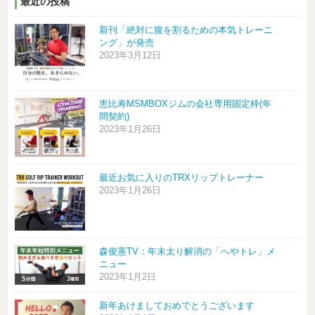
最近の投稿
新刊「絶対に腹を割るための本気トレーニ
ング」が発売
2023年3月12日
恵比寿MSMBOXジムの会社専用固定枠(年
間契約)
2023年1月26日
最近お気に入りのTRXリップトレーナー
2023年1月26日
森俊憲TV：年末太り解消の「へやトレ」メ
ニュー
2023年1月2日
新年あけましておめでとうございます