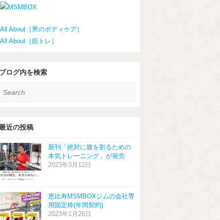
All About［男のボディケア］
All About［筋トレ］
ブログ内を検索
earch
最近の投稿
新刊「絶対に腹を割るための
本気トレーニング」が発売
2023年3月12日
恵比寿MSMBOXジムの会社専
用固定枠(年間契約)
2023年1月26日