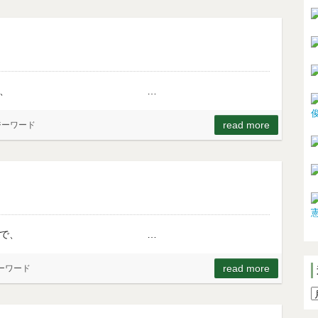
れない挑戦心が、 …
read more
ジーワード
じめる自己改革で、 …
read more
ーワード