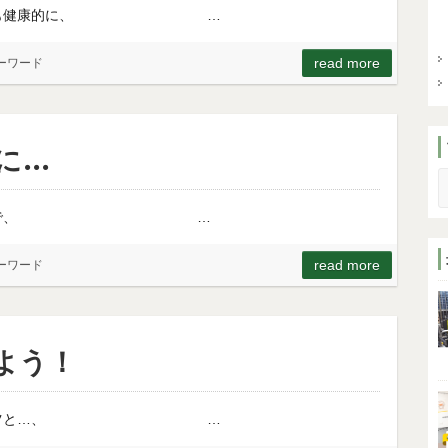
て、体も心も健康的に、 …
read more
ーワード
に…
S
休息のバランスで、 …
read more
ーワード
よう！
とからコツコツと…、 …