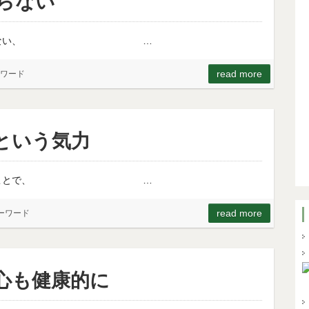
らない
クではつまらない、 …
read more
ワード
という気力
目を見つけることで、 …
read more
ーワード
心も健康的に