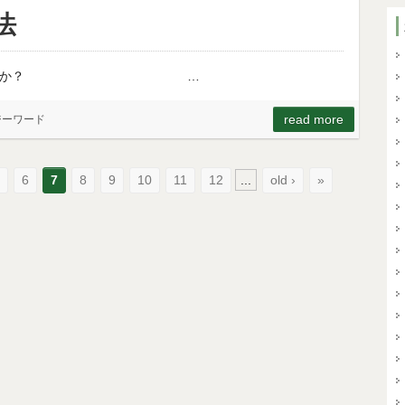
法
た時、どうするか？ …
read more
ジーワード
5
6
7
8
9
10
11
12
...
old ›
»