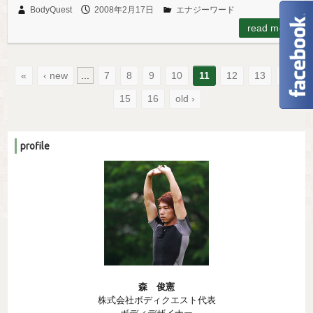
BodyQuest
2008年2月17日
エナジーワード
read more
«
‹ new
...
7
8
9
10
11
12
13
14
15
16
old ›
profile
森 俊憲
株式会社ボディクエスト代表